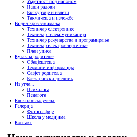
Умјетност под напоном
Наши радови
Екскурзије и излети
Такмичења и изложбе
Водич кроз занимања
Техничар електронике
Техничар телекомуникација
Техничар рачунарства и програмирања
Техничар електроенергетике
План уписа
Кутак за родитеље
Обавјештења
Термини информација
Савјет родитеља
Електронски дневник
Из угла...
Психолога
Педагога
Електронско учење
Галерија
Фотографије
Школа у медијима
Контакт