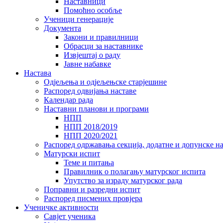
Наставници
Помоћно особље
Ученици генерације
Документа
Закони и правилници
Обрасци за наставнике
Извјештај о раду
Јавне набавке
Настава
Одјељења и одјељењске старјешине
Распоред одвијања наставе
Календар рада
Наставни планови и програми
НПП
НПП 2018/2019
НПП 2020/2021
Распоред одржавања секција, додатне и допунске н
Матурски испит
Теме и питања
Правилник о полагању матурског испита
Упутство за израду матурског рада
Поправни и разредни испит
Распоред писмених провјера
Ученичке активности
Савјет ученика