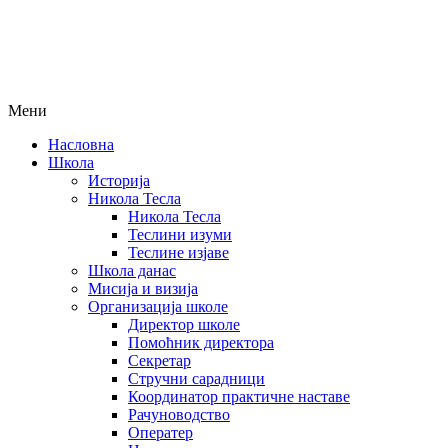
Мени
Насловна
Школа
Историја
Никола Тесла
Никола Тесла
Теслини изуми
Теслине изјаве
Школа данас
Мисија и визија
Организација школе
Директор школе
Помоћник директора
Секретар
Стручни сарадници
Координатор практичне наставе
Рачуноводство
Оператер